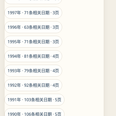
1997年 · 71条相关日期 · 3页
1996年 · 63条相关日期 · 3页
1995年 · 71条相关日期 · 3页
1994年 · 81条相关日期 · 4页
1993年 · 79条相关日期 · 4页
1992年 · 92条相关日期 · 4页
1991年 · 103条相关日期 · 5页
1990年 · 106条相关日期 · 5页