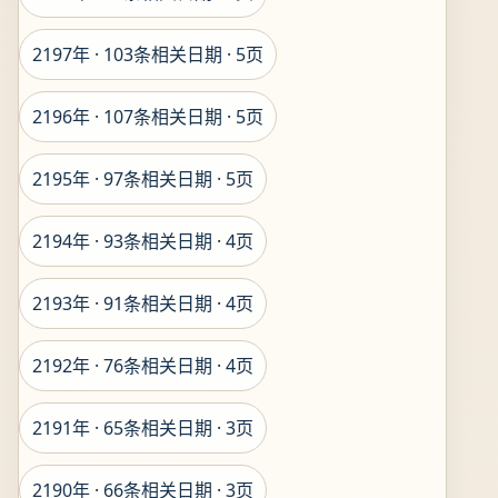
2197年 · 103条相关日期 · 5页
2196年 · 107条相关日期 · 5页
2195年 · 97条相关日期 · 5页
2194年 · 93条相关日期 · 4页
2193年 · 91条相关日期 · 4页
2192年 · 76条相关日期 · 4页
2191年 · 65条相关日期 · 3页
2190年 · 66条相关日期 · 3页