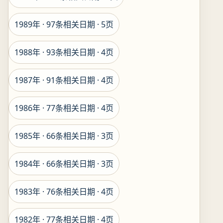
1989年 · 97条相关日期 · 5页
1988年 · 93条相关日期 · 4页
1987年 · 91条相关日期 · 4页
1986年 · 77条相关日期 · 4页
1985年 · 66条相关日期 · 3页
1984年 · 66条相关日期 · 3页
1983年 · 76条相关日期 · 4页
1982年 · 77条相关日期 · 4页