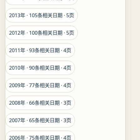
2013年 · 105条相关日期 · 5页
2012年 · 100条相关日期 · 5页
2011年 · 93条相关日期 · 4页
2010年 · 90条相关日期 · 4页
2009年 · 77条相关日期 · 4页
2008年 · 66条相关日期 · 3页
2007年 · 65条相关日期 · 3页
2006年 · 75条相关日期 · 4页