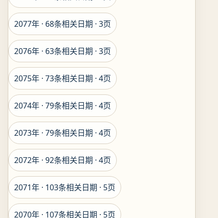
2077年 · 68条相关日期 · 3页
2076年 · 63条相关日期 · 3页
2075年 · 73条相关日期 · 4页
2074年 · 79条相关日期 · 4页
2073年 · 79条相关日期 · 4页
2072年 · 92条相关日期 · 4页
2071年 · 103条相关日期 · 5页
2070年 · 107条相关日期 · 5页