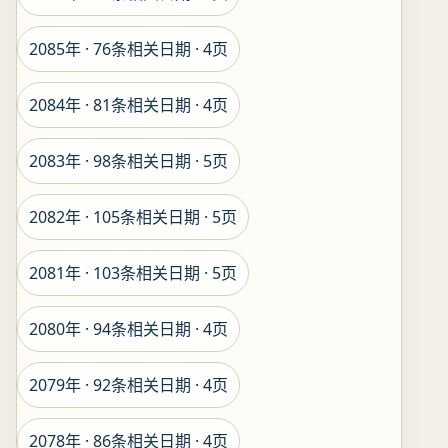
2085年 · 76条相关日期 · 4页
2084年 · 81条相关日期 · 4页
2083年 · 98条相关日期 · 5页
2082年 · 105条相关日期 · 5页
2081年 · 103条相关日期 · 5页
2080年 · 94条相关日期 · 4页
2079年 · 92条相关日期 · 4页
2078年 · 86条相关日期 · 4页