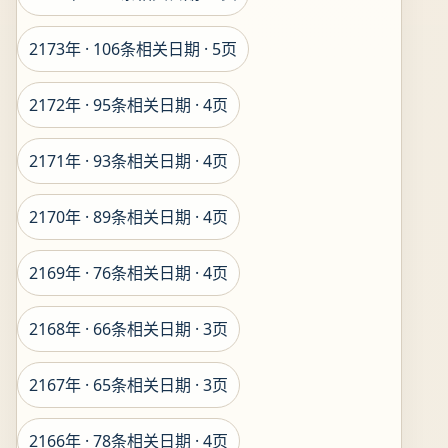
2173年 · 106条相关日期 · 5页
2172年 · 95条相关日期 · 4页
2171年 · 93条相关日期 · 4页
2170年 · 89条相关日期 · 4页
2169年 · 76条相关日期 · 4页
2168年 · 66条相关日期 · 3页
2167年 · 65条相关日期 · 3页
2166年 · 78条相关日期 · 4页