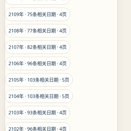
2109年 · 75条相关日期 · 4页
2108年 · 77条相关日期 · 4页
2107年 · 82条相关日期 · 4页
2106年 · 96条相关日期 · 4页
2105年 · 103条相关日期 · 5页
2104年 · 103条相关日期 · 5页
2103年 · 93条相关日期 · 4页
2102年 · 96条相关日期 · 4页