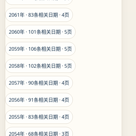
2061年 · 83条相关日期 · 4页
2060年 · 101条相关日期 · 5页
2059年 · 106条相关日期 · 5页
2058年 · 102条相关日期 · 5页
2057年 · 90条相关日期 · 4页
2056年 · 91条相关日期 · 4页
2055年 · 83条相关日期 · 4页
2054年 · 68条相关日期 · 3页