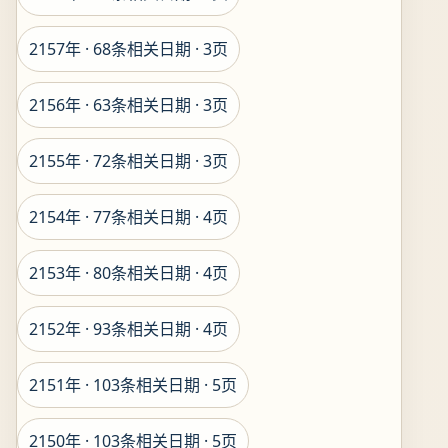
2157年 · 68条相关日期 · 3页
2156年 · 63条相关日期 · 3页
2155年 · 72条相关日期 · 3页
2154年 · 77条相关日期 · 4页
2153年 · 80条相关日期 · 4页
2152年 · 93条相关日期 · 4页
2151年 · 103条相关日期 · 5页
2150年 · 103条相关日期 · 5页