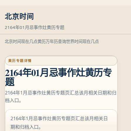
北京时间
2164年01月忌事作灶黄历专题
北京时间现在几点
黄历万年历查询
世界时间现在几点
黄历专题详情
2164年01月忌事作灶黄历专
题
2164年1月忌事作灶黄历专题页汇总该月相关日期和归
档入口。
2164年1月忌事作灶黄历专题页汇总该月相关日
期和归档入口。