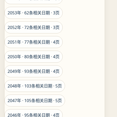
2053年 · 62条相关日期 · 3页
2052年 · 72条相关日期 · 3页
2051年 · 77条相关日期 · 4页
2050年 · 80条相关日期 · 4页
2049年 · 93条相关日期 · 4页
2048年 · 103条相关日期 · 5页
2047年 · 105条相关日期 · 5页
2046年 · 95条相关日期 · 4页