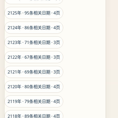
2125年 · 95条相关日期 · 4页
2124年 · 86条相关日期 · 4页
2123年 · 71条相关日期 · 3页
2122年 · 67条相关日期 · 3页
2121年 · 69条相关日期 · 3页
2120年 · 80条相关日期 · 4页
2119年 · 79条相关日期 · 4页
2118年 · 89条相关日期 · 4页