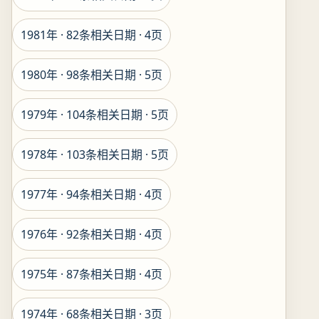
1981年 · 82条相关日期 · 4页
1980年 · 98条相关日期 · 5页
1979年 · 104条相关日期 · 5页
1978年 · 103条相关日期 · 5页
1977年 · 94条相关日期 · 4页
1976年 · 92条相关日期 · 4页
1975年 · 87条相关日期 · 4页
1974年 · 68条相关日期 · 3页