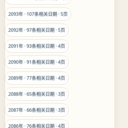
2093年 · 107条相关日期 · 5页
2092年 · 97条相关日期 · 5页
2091年 · 93条相关日期 · 4页
2090年 · 91条相关日期 · 4页
2089年 · 77条相关日期 · 4页
2088年 · 65条相关日期 · 3页
2087年 · 66条相关日期 · 3页
2086年 · 76条相关日期 · 4页