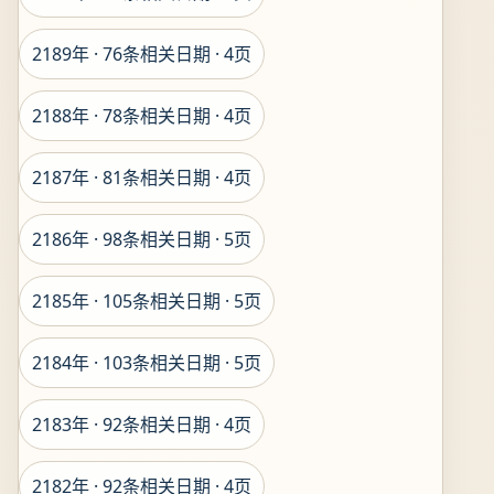
2189年 · 76条相关日期 · 4页
2188年 · 78条相关日期 · 4页
2187年 · 81条相关日期 · 4页
2186年 · 98条相关日期 · 5页
2185年 · 105条相关日期 · 5页
2184年 · 103条相关日期 · 5页
2183年 · 92条相关日期 · 4页
2182年 · 92条相关日期 · 4页