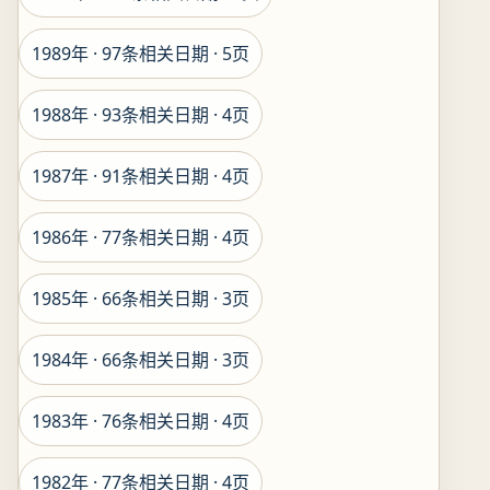
1989年 · 97条相关日期 · 5页
1988年 · 93条相关日期 · 4页
1987年 · 91条相关日期 · 4页
1986年 · 77条相关日期 · 4页
1985年 · 66条相关日期 · 3页
1984年 · 66条相关日期 · 3页
1983年 · 76条相关日期 · 4页
1982年 · 77条相关日期 · 4页