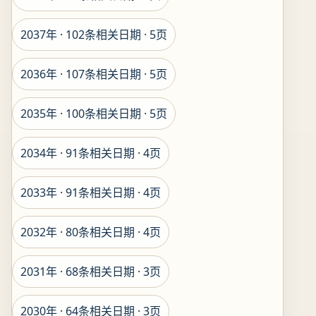
2037年 · 102条相关日期 · 5页
2036年 · 107条相关日期 · 5页
2035年 · 100条相关日期 · 5页
2034年 · 91条相关日期 · 4页
2033年 · 91条相关日期 · 4页
2032年 · 80条相关日期 · 4页
2031年 · 68条相关日期 · 3页
2030年 · 64条相关日期 · 3页