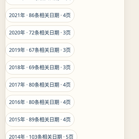
2021年 · 86条相关日期 · 4页
2020年 · 72条相关日期 · 3页
2019年 · 67条相关日期 · 3页
2018年 · 69条相关日期 · 3页
2017年 · 80条相关日期 · 4页
2016年 · 80条相关日期 · 4页
2015年 · 89条相关日期 · 4页
2014年 · 103条相关日期 · 5页