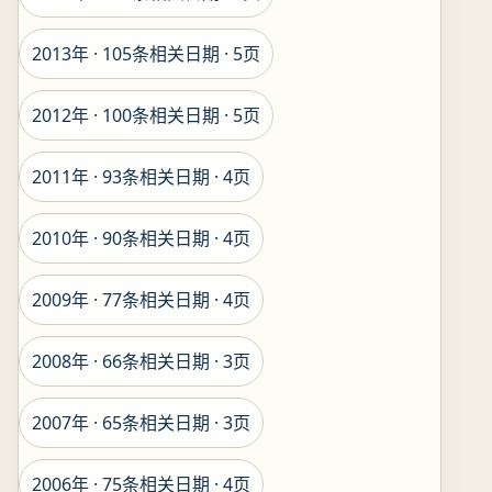
2013年 · 105条相关日期 · 5页
2012年 · 100条相关日期 · 5页
2011年 · 93条相关日期 · 4页
2010年 · 90条相关日期 · 4页
2009年 · 77条相关日期 · 4页
2008年 · 66条相关日期 · 3页
2007年 · 65条相关日期 · 3页
2006年 · 75条相关日期 · 4页