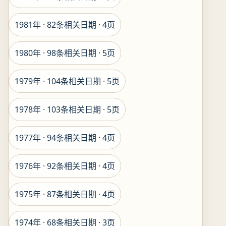
1981年 · 82条相关日期 · 4页
1980年 · 98条相关日期 · 5页
1979年 · 104条相关日期 · 5页
1978年 · 103条相关日期 · 5页
1977年 · 94条相关日期 · 4页
1976年 · 92条相关日期 · 4页
1975年 · 87条相关日期 · 4页
1974年 · 68条相关日期 · 3页