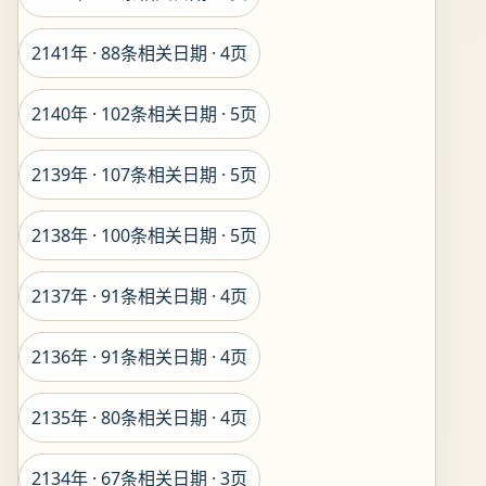
2141年 · 88条相关日期 · 4页
2140年 · 102条相关日期 · 5页
2139年 · 107条相关日期 · 5页
2138年 · 100条相关日期 · 5页
2137年 · 91条相关日期 · 4页
2136年 · 91条相关日期 · 4页
2135年 · 80条相关日期 · 4页
2134年 · 67条相关日期 · 3页