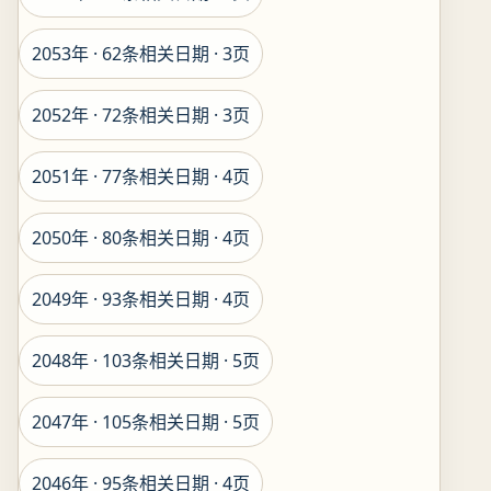
2053年 · 62条相关日期 · 3页
2052年 · 72条相关日期 · 3页
2051年 · 77条相关日期 · 4页
2050年 · 80条相关日期 · 4页
2049年 · 93条相关日期 · 4页
2048年 · 103条相关日期 · 5页
2047年 · 105条相关日期 · 5页
2046年 · 95条相关日期 · 4页