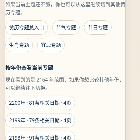
如果当前主题还不够，你也可以从这里继续切到其他黄
历专题。
黄历专题总入口
节气专题
节日专题
生肖专题
宜忌专题
按年份查看当前专题
现在看到的是 2164 年范围，如果你想比较其他年份，
可以继续往下切换。
2200年 · 81条相关日期 · 4页
2199年 · 79条相关日期 · 4页
2198年 · 91条相关日期 · 4页