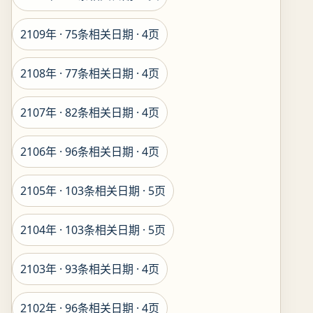
2109年 · 75条相关日期 · 4页
2108年 · 77条相关日期 · 4页
2107年 · 82条相关日期 · 4页
2106年 · 96条相关日期 · 4页
2105年 · 103条相关日期 · 5页
2104年 · 103条相关日期 · 5页
2103年 · 93条相关日期 · 4页
2102年 · 96条相关日期 · 4页