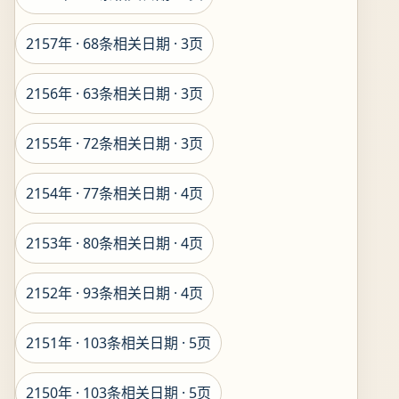
2157年 · 68条相关日期 · 3页
2156年 · 63条相关日期 · 3页
2155年 · 72条相关日期 · 3页
2154年 · 77条相关日期 · 4页
2153年 · 80条相关日期 · 4页
2152年 · 93条相关日期 · 4页
2151年 · 103条相关日期 · 5页
2150年 · 103条相关日期 · 5页