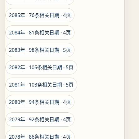
2085年 · 76条相关日期 · 4页
2084年 · 81条相关日期 · 4页
2083年 · 98条相关日期 · 5页
2082年 · 105条相关日期 · 5页
2081年 · 103条相关日期 · 5页
2080年 · 94条相关日期 · 4页
2079年 · 92条相关日期 · 4页
2078年 · 86条相关日期 · 4页