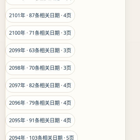
2101年 · 87条相关日期 · 4页
2100年 · 71条相关日期 · 3页
2099年 · 63条相关日期 · 3页
2098年 · 70条相关日期 · 3页
2097年 · 82条相关日期 · 4页
2096年 · 79条相关日期 · 4页
2095年 · 91条相关日期 · 4页
2094年 · 103条相关日期 · 5页