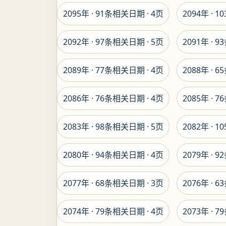
2095年 · 91条相关日期 · 4页
2094年 · 
2092年 · 97条相关日期 · 5页
2091年 · 
2089年 · 77条相关日期 · 4页
2088年 · 
2086年 · 76条相关日期 · 4页
2085年 · 
2083年 · 98条相关日期 · 5页
2082年 · 
2080年 · 94条相关日期 · 4页
2079年 · 
2077年 · 68条相关日期 · 3页
2076年 · 
2074年 · 79条相关日期 · 4页
2073年 · 