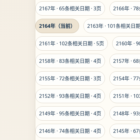
2167年 · 65条相关日期 · 3页
2166年 · 
2164年（当前）
2163年 · 101条相关日期 
2161年 · 102条相关日期 · 5页
2160年 ·
2158年 · 83条相关日期 · 4页
2157年 · 
2155年 · 72条相关日期 · 3页
2154年 · 
2152年 · 93条相关日期 · 4页
2151年 · 
2149年 · 95条相关日期 · 4页
2148年 · 
2146年 · 74条相关日期 · 4页
2145年 · 