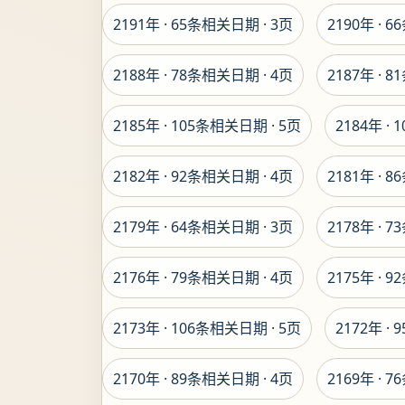
2191年 · 65条相关日期 · 3页
2190年 · 
2188年 · 78条相关日期 · 4页
2187年 · 
2185年 · 105条相关日期 · 5页
2184年 ·
2182年 · 92条相关日期 · 4页
2181年 · 
2179年 · 64条相关日期 · 3页
2178年 · 
2176年 · 79条相关日期 · 4页
2175年 · 
2173年 · 106条相关日期 · 5页
2172年 ·
2170年 · 89条相关日期 · 4页
2169年 · 