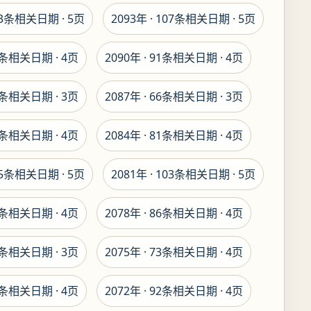
103条相关日期 · 5页
2093年 · 107条相关日期 · 5页
93条相关日期 · 4页
2090年 · 91条相关日期 · 4页
65条相关日期 · 3页
2087年 · 66条相关日期 · 3页
76条相关日期 · 4页
2084年 · 81条相关日期 · 4页
105条相关日期 · 5页
2081年 · 103条相关日期 · 5页
92条相关日期 · 4页
2078年 · 86条相关日期 · 4页
63条相关日期 · 3页
2075年 · 73条相关日期 · 4页
79条相关日期 · 4页
2072年 · 92条相关日期 · 4页