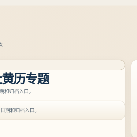
点
作灶黄历专题
日期和归档入口。
关日期和归档入口。