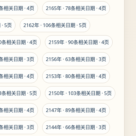
78条相关日期 · 4页
2165年 · 78条相关日期 · 4页
· 5页
2162年 · 106条相关日期 · 5页
 90条相关日期 · 4页
2159年 · 90条相关日期 · 4页
68条相关日期 · 3页
2156年 · 63条相关日期 · 3页
77条相关日期 · 4页
2153年 · 80条相关日期 · 4页
103条相关日期 · 5页
2150年 · 103条相关日期 · 5页
93条相关日期 · 4页
2147年 · 89条相关日期 · 4页
67条相关日期 · 3页
2144年 · 66条相关日期 · 3页