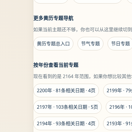
更多黄历专题导航
如果当前主题还不够，你也可以从这里继续切
黄历专题总入口
节气专题
节日专题
按年份查看当前专题
现在看到的是 2164 年范围，如果你想比较其
2200年 · 81条相关日期 · 4页
2199年 · 
2197年 · 103条相关日期 · 5页
2196年 ·
2194年 · 93条相关日期 · 4页
2193年 · 