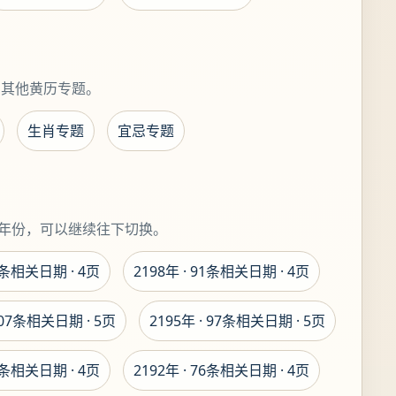
到其他黄历专题。
生肖专题
宜忌专题
他年份，可以继续往下切换。
79条相关日期 · 4页
2198年 · 91条相关日期 · 4页
 107条相关日期 · 5页
2195年 · 97条相关日期 · 5页
91条相关日期 · 4页
2192年 · 76条相关日期 · 4页