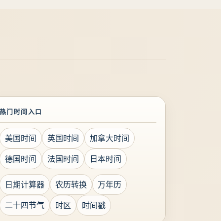
热门时间入口
美国时间
英国时间
加拿大时间
德国时间
法国时间
日本时间
日期计算器
农历转换
万年历
二十四节气
时区
时间戳