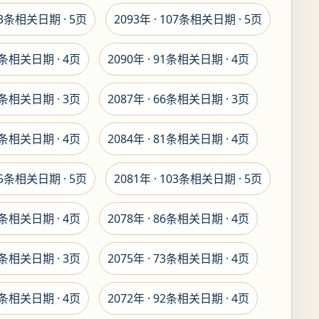
103条相关日期 · 5页
2093年 · 107条相关日期 · 5页
93条相关日期 · 4页
2090年 · 91条相关日期 · 4页
65条相关日期 · 3页
2087年 · 66条相关日期 · 3页
76条相关日期 · 4页
2084年 · 81条相关日期 · 4页
105条相关日期 · 5页
2081年 · 103条相关日期 · 5页
92条相关日期 · 4页
2078年 · 86条相关日期 · 4页
63条相关日期 · 3页
2075年 · 73条相关日期 · 4页
79条相关日期 · 4页
2072年 · 92条相关日期 · 4页