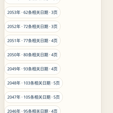
2053年 · 62条相关日期 · 3页
2052年 · 72条相关日期 · 3页
2051年 · 77条相关日期 · 4页
2050年 · 80条相关日期 · 4页
2049年 · 93条相关日期 · 4页
2048年 · 103条相关日期 · 5页
2047年 · 105条相关日期 · 5页
2046年 · 95条相关日期 · 4页