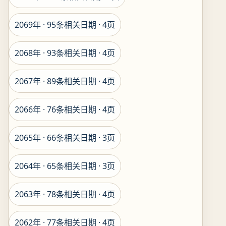
2069年 · 95条相关日期 · 4页
2068年 · 93条相关日期 · 4页
2067年 · 89条相关日期 · 4页
2066年 · 76条相关日期 · 4页
2065年 · 66条相关日期 · 3页
2064年 · 65条相关日期 · 3页
2063年 · 78条相关日期 · 4页
2062年 · 77条相关日期 · 4页