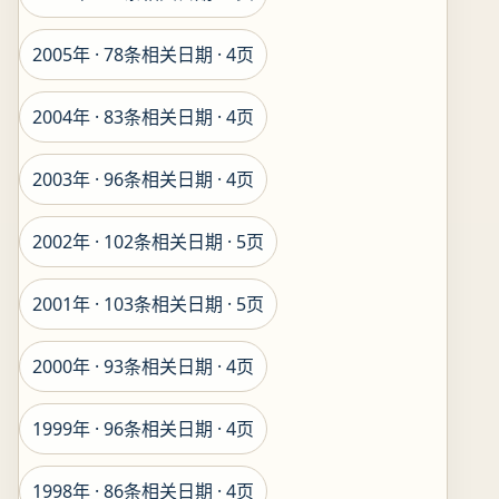
2005年 · 78条相关日期 · 4页
2004年 · 83条相关日期 · 4页
2003年 · 96条相关日期 · 4页
2002年 · 102条相关日期 · 5页
2001年 · 103条相关日期 · 5页
2000年 · 93条相关日期 · 4页
1999年 · 96条相关日期 · 4页
1998年 · 86条相关日期 · 4页