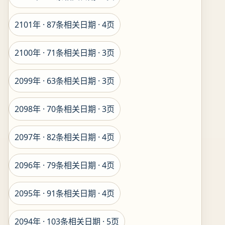
2101年 · 87条相关日期 · 4页
2100年 · 71条相关日期 · 3页
2099年 · 63条相关日期 · 3页
2098年 · 70条相关日期 · 3页
2097年 · 82条相关日期 · 4页
2096年 · 79条相关日期 · 4页
2095年 · 91条相关日期 · 4页
2094年 · 103条相关日期 · 5页