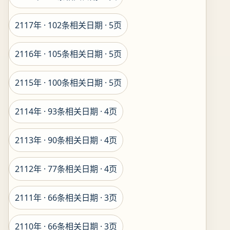
2117年 · 102条相关日期 · 5页
2116年 · 105条相关日期 · 5页
2115年 · 100条相关日期 · 5页
2114年 · 93条相关日期 · 4页
2113年 · 90条相关日期 · 4页
2112年 · 77条相关日期 · 4页
2111年 · 66条相关日期 · 3页
2110年 · 66条相关日期 · 3页