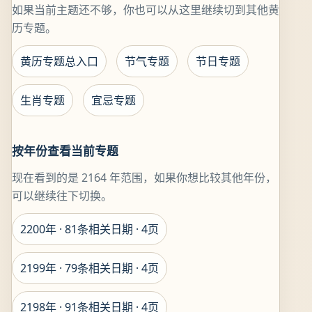
如果当前主题还不够，你也可以从这里继续切到其他黄
历专题。
黄历专题总入口
节气专题
节日专题
生肖专题
宜忌专题
按年份查看当前专题
现在看到的是 2164 年范围，如果你想比较其他年份，
可以继续往下切换。
2200年 · 81条相关日期 · 4页
2199年 · 79条相关日期 · 4页
2198年 · 91条相关日期 · 4页