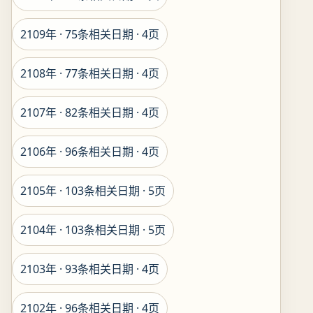
2109年 · 75条相关日期 · 4页
2108年 · 77条相关日期 · 4页
2107年 · 82条相关日期 · 4页
2106年 · 96条相关日期 · 4页
2105年 · 103条相关日期 · 5页
2104年 · 103条相关日期 · 5页
2103年 · 93条相关日期 · 4页
2102年 · 96条相关日期 · 4页