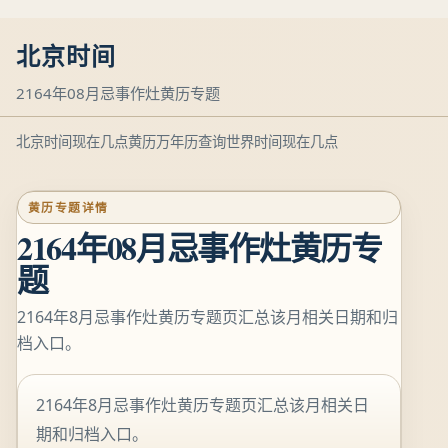
北京时间
2164年08月忌事作灶黄历专题
北京时间现在几点
黄历万年历查询
世界时间现在几点
黄历专题详情
2164年08月忌事作灶黄历专
题
2164年8月忌事作灶黄历专题页汇总该月相关日期和归
档入口。
2164年8月忌事作灶黄历专题页汇总该月相关日
期和归档入口。