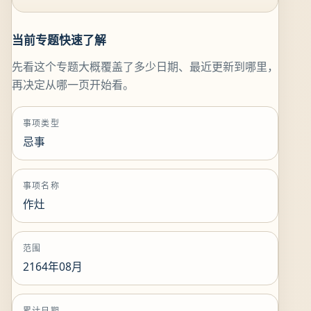
当前专题快速了解
先看这个专题大概覆盖了多少日期、最近更新到哪里，
再决定从哪一页开始看。
事项类型
忌事
事项名称
作灶
范围
2164年08月
累计日期