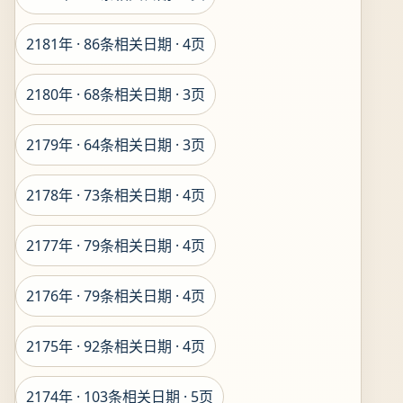
2181年 · 86条相关日期 · 4页
2180年 · 68条相关日期 · 3页
2179年 · 64条相关日期 · 3页
2178年 · 73条相关日期 · 4页
2177年 · 79条相关日期 · 4页
2176年 · 79条相关日期 · 4页
2175年 · 92条相关日期 · 4页
2174年 · 103条相关日期 · 5页