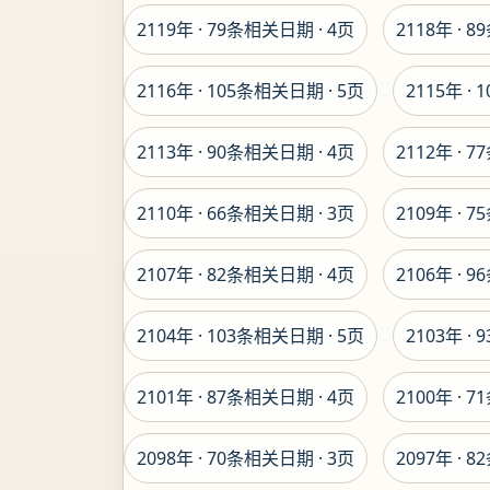
2119年 · 79条相关日期 · 4页
2118年 · 
2116年 · 105条相关日期 · 5页
2115年 ·
2113年 · 90条相关日期 · 4页
2112年 · 
2110年 · 66条相关日期 · 3页
2109年 · 
2107年 · 82条相关日期 · 4页
2106年 · 
2104年 · 103条相关日期 · 5页
2103年 ·
2101年 · 87条相关日期 · 4页
2100年 · 
2098年 · 70条相关日期 · 3页
2097年 · 