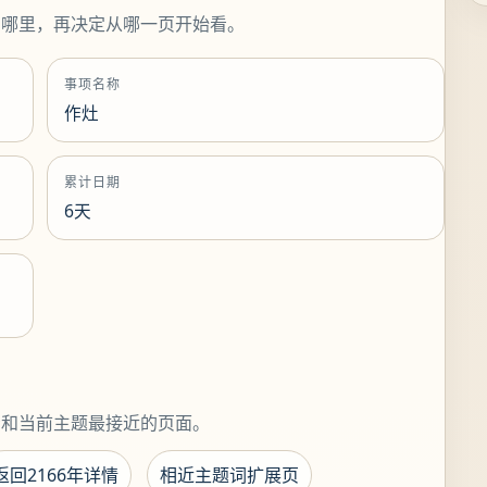
到哪里，再决定从哪一页开始看。
事项名称
作灶
累计日期
6天
看和当前主题最接近的页面。
返回2166年详情
相近主题词扩展页