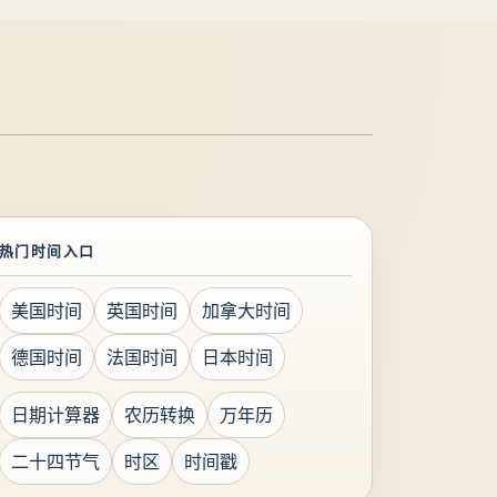
热门时间入口
美国时间
英国时间
加拿大时间
德国时间
法国时间
日本时间
日期计算器
农历转换
万年历
二十四节气
时区
时间戳