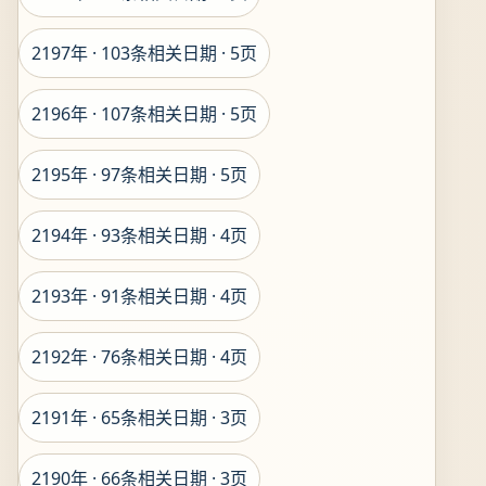
2197年 · 103条相关日期 · 5页
2196年 · 107条相关日期 · 5页
2195年 · 97条相关日期 · 5页
2194年 · 93条相关日期 · 4页
2193年 · 91条相关日期 · 4页
2192年 · 76条相关日期 · 4页
2191年 · 65条相关日期 · 3页
2190年 · 66条相关日期 · 3页