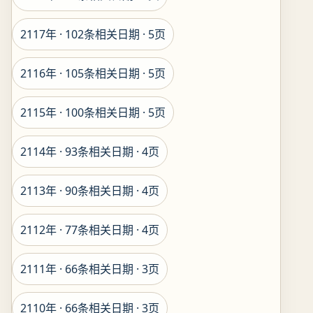
2117年 · 102条相关日期 · 5页
2116年 · 105条相关日期 · 5页
2115年 · 100条相关日期 · 5页
2114年 · 93条相关日期 · 4页
2113年 · 90条相关日期 · 4页
2112年 · 77条相关日期 · 4页
2111年 · 66条相关日期 · 3页
2110年 · 66条相关日期 · 3页