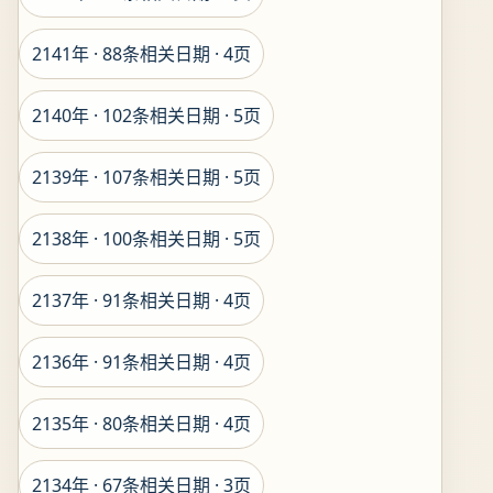
2141年 · 88条相关日期 · 4页
2140年 · 102条相关日期 · 5页
2139年 · 107条相关日期 · 5页
2138年 · 100条相关日期 · 5页
2137年 · 91条相关日期 · 4页
2136年 · 91条相关日期 · 4页
2135年 · 80条相关日期 · 4页
2134年 · 67条相关日期 · 3页