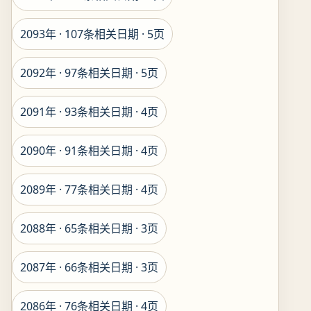
2093年 · 107条相关日期 · 5页
2092年 · 97条相关日期 · 5页
2091年 · 93条相关日期 · 4页
2090年 · 91条相关日期 · 4页
2089年 · 77条相关日期 · 4页
2088年 · 65条相关日期 · 3页
2087年 · 66条相关日期 · 3页
2086年 · 76条相关日期 · 4页