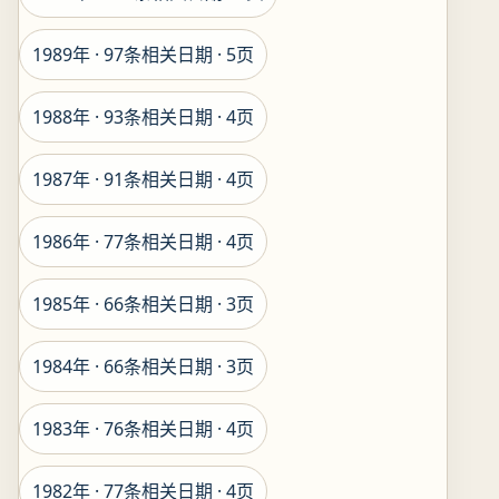
1989年 · 97条相关日期 · 5页
1988年 · 93条相关日期 · 4页
1987年 · 91条相关日期 · 4页
1986年 · 77条相关日期 · 4页
1985年 · 66条相关日期 · 3页
1984年 · 66条相关日期 · 3页
1983年 · 76条相关日期 · 4页
1982年 · 77条相关日期 · 4页