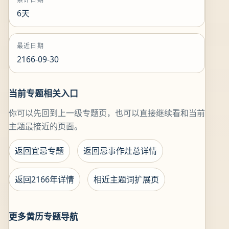
6天
最近日期
2166-09-30
当前专题相关入口
你可以先回到上一级专题页，也可以直接继续看和当前
主题最接近的页面。
返回宜忌专题
返回忌事作灶总详情
返回2166年详情
相近主题词扩展页
更多黄历专题导航