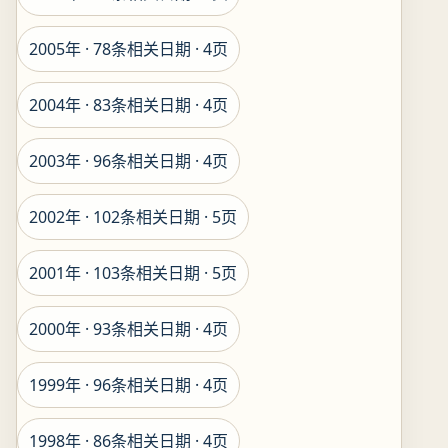
2005年 · 78条相关日期 · 4页
2004年 · 83条相关日期 · 4页
2003年 · 96条相关日期 · 4页
2002年 · 102条相关日期 · 5页
2001年 · 103条相关日期 · 5页
2000年 · 93条相关日期 · 4页
1999年 · 96条相关日期 · 4页
1998年 · 86条相关日期 · 4页