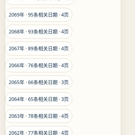
2069年 · 95条相关日期 · 4页
2068年 · 93条相关日期 · 4页
2067年 · 89条相关日期 · 4页
2066年 · 76条相关日期 · 4页
2065年 · 66条相关日期 · 3页
2064年 · 65条相关日期 · 3页
2063年 · 78条相关日期 · 4页
2062年 · 77条相关日期 · 4页