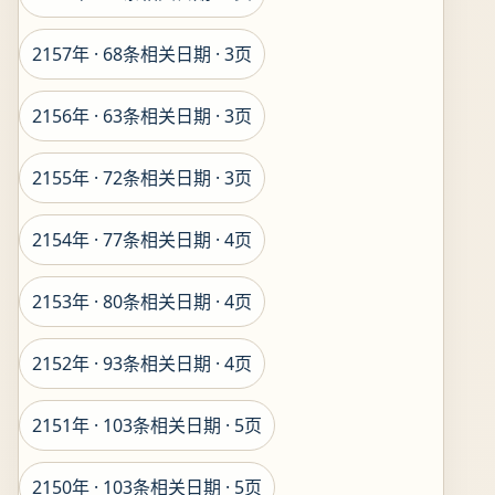
2157年 · 68条相关日期 · 3页
2156年 · 63条相关日期 · 3页
2155年 · 72条相关日期 · 3页
2154年 · 77条相关日期 · 4页
2153年 · 80条相关日期 · 4页
2152年 · 93条相关日期 · 4页
2151年 · 103条相关日期 · 5页
2150年 · 103条相关日期 · 5页