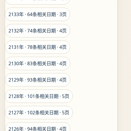
2133年 · 64条相关日期 · 3页
2132年 · 74条相关日期 · 4页
2131年 · 78条相关日期 · 4页
2130年 · 83条相关日期 · 4页
2129年 · 93条相关日期 · 4页
2128年 · 101条相关日期 · 5页
2127年 · 102条相关日期 · 5页
2126年 · 94条相关日期 · 4页