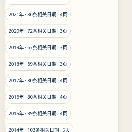
2021年 · 86条相关日期 · 4页
2020年 · 72条相关日期 · 3页
2019年 · 67条相关日期 · 3页
2018年 · 69条相关日期 · 3页
2017年 · 80条相关日期 · 4页
2016年 · 80条相关日期 · 4页
2015年 · 89条相关日期 · 4页
2014年 · 103条相关日期 · 5页