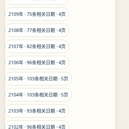
2109年 · 75条相关日期 · 4页
2108年 · 77条相关日期 · 4页
2107年 · 82条相关日期 · 4页
2106年 · 96条相关日期 · 4页
2105年 · 103条相关日期 · 5页
2104年 · 103条相关日期 · 5页
2103年 · 93条相关日期 · 4页
2102年 · 96条相关日期 · 4页