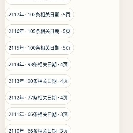
2117年 · 102条相关日期 · 5页
2116年 · 105条相关日期 · 5页
2115年 · 100条相关日期 · 5页
2114年 · 93条相关日期 · 4页
2113年 · 90条相关日期 · 4页
2112年 · 77条相关日期 · 4页
2111年 · 66条相关日期 · 3页
2110年 · 66条相关日期 · 3页