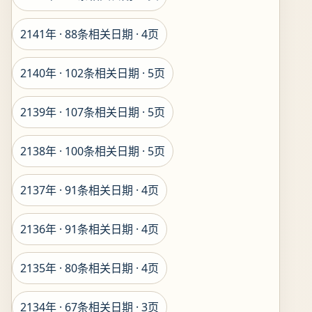
2141年 · 88条相关日期 · 4页
2140年 · 102条相关日期 · 5页
2139年 · 107条相关日期 · 5页
2138年 · 100条相关日期 · 5页
2137年 · 91条相关日期 · 4页
2136年 · 91条相关日期 · 4页
2135年 · 80条相关日期 · 4页
2134年 · 67条相关日期 · 3页