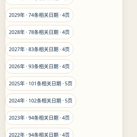
2029年 · 74条相关日期 · 4页
2028年 · 78条相关日期 · 4页
2027年 · 83条相关日期 · 4页
2026年 · 93条相关日期 · 4页
2025年 · 101条相关日期 · 5页
2024年 · 102条相关日期 · 5页
2023年 · 94条相关日期 · 4页
2022年 · 94条相关日期 · 4页