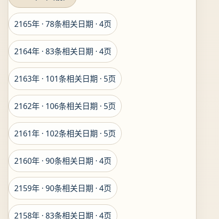
2165年 · 78条相关日期 · 4页
2164年 · 83条相关日期 · 4页
2163年 · 101条相关日期 · 5页
2162年 · 106条相关日期 · 5页
2161年 · 102条相关日期 · 5页
2160年 · 90条相关日期 · 4页
2159年 · 90条相关日期 · 4页
2158年 · 83条相关日期 · 4页