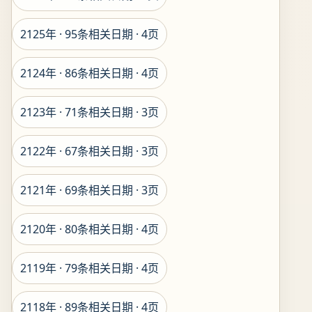
2125年 · 95条相关日期 · 4页
2124年 · 86条相关日期 · 4页
2123年 · 71条相关日期 · 3页
2122年 · 67条相关日期 · 3页
2121年 · 69条相关日期 · 3页
2120年 · 80条相关日期 · 4页
2119年 · 79条相关日期 · 4页
2118年 · 89条相关日期 · 4页