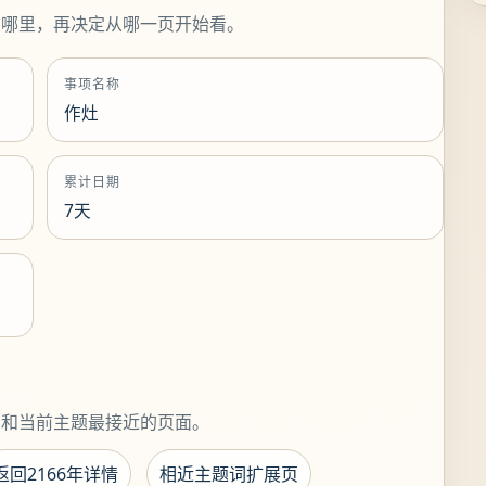
到哪里，再决定从哪一页开始看。
事项名称
作灶
累计日期
7天
看和当前主题最接近的页面。
返回2166年详情
相近主题词扩展页