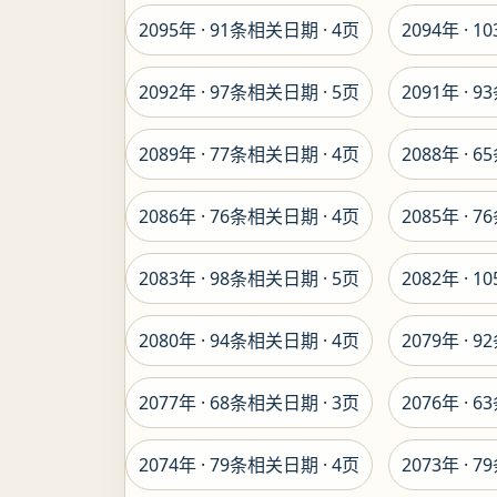
2095年 · 91条相关日期 · 4页
2094年 · 
2092年 · 97条相关日期 · 5页
2091年 · 
2089年 · 77条相关日期 · 4页
2088年 · 
2086年 · 76条相关日期 · 4页
2085年 · 
2083年 · 98条相关日期 · 5页
2082年 · 
2080年 · 94条相关日期 · 4页
2079年 · 
2077年 · 68条相关日期 · 3页
2076年 · 
2074年 · 79条相关日期 · 4页
2073年 · 