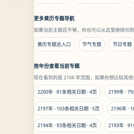
更多黄历专题导航
如果当前主题还不够，你也可以从这里继续切
黄历专题总入口
节气专题
节日专题
按年份查看当前专题
现在看到的是 2166 年范围，如果你想比较其
2200年 · 81条相关日期 · 4页
2199年 · 
2197年 · 103条相关日期 · 5页
2196年 ·
2194年 · 93条相关日期 · 4页
2193年 · 