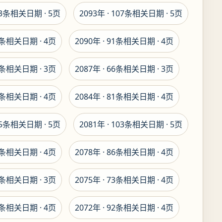
103条相关日期 · 5页
2093年 · 107条相关日期 · 5页
93条相关日期 · 4页
2090年 · 91条相关日期 · 4页
65条相关日期 · 3页
2087年 · 66条相关日期 · 3页
76条相关日期 · 4页
2084年 · 81条相关日期 · 4页
105条相关日期 · 5页
2081年 · 103条相关日期 · 5页
92条相关日期 · 4页
2078年 · 86条相关日期 · 4页
63条相关日期 · 3页
2075年 · 73条相关日期 · 4页
79条相关日期 · 4页
2072年 · 92条相关日期 · 4页