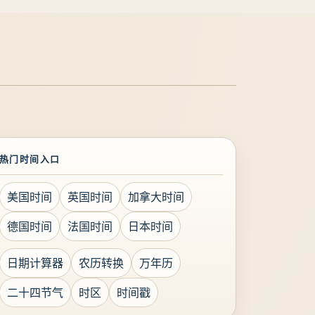
热门时间入口
美国时间
英国时间
加拿大时间
德国时间
法国时间
日本时间
日期计算器
农历转换
万年历
二十四节气
时区
时间戳