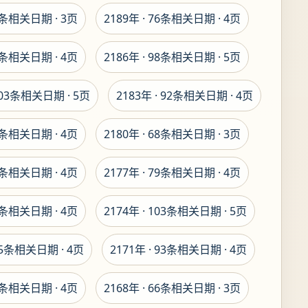
66条相关日期 · 3页
2189年 · 76条相关日期 · 4页
81条相关日期 · 4页
2186年 · 98条相关日期 · 5页
 103条相关日期 · 5页
2183年 · 92条相关日期 · 4页
86条相关日期 · 4页
2180年 · 68条相关日期 · 3页
73条相关日期 · 4页
2177年 · 79条相关日期 · 4页
92条相关日期 · 4页
2174年 · 103条相关日期 · 5页
 95条相关日期 · 4页
2171年 · 93条相关日期 · 4页
76条相关日期 · 4页
2168年 · 66条相关日期 · 3页