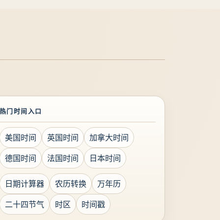
热门时间入口
美国时间
英国时间
加拿大时间
德国时间
法国时间
日本时间
日期计算器
农历转换
万年历
二十四节气
时区
时间戳