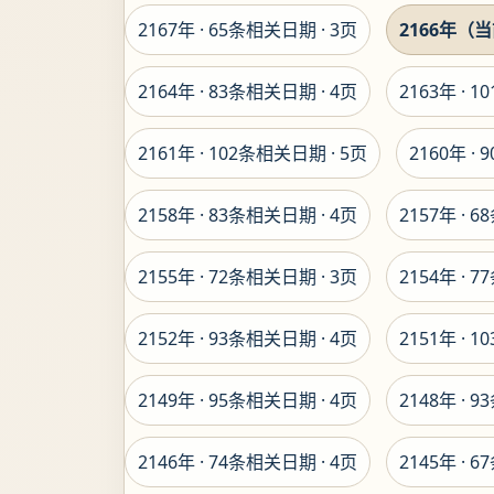
2167年 · 65条相关日期 · 3页
2166年（
2164年 · 83条相关日期 · 4页
2163年 · 
2161年 · 102条相关日期 · 5页
2160年 ·
2158年 · 83条相关日期 · 4页
2157年 · 
2155年 · 72条相关日期 · 3页
2154年 · 
2152年 · 93条相关日期 · 4页
2151年 · 
2149年 · 95条相关日期 · 4页
2148年 · 
2146年 · 74条相关日期 · 4页
2145年 · 