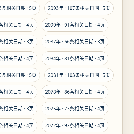
103条相关日期 · 5页
2093年 · 107条相关日期 · 5页
93条相关日期 · 4页
2090年 · 91条相关日期 · 4页
65条相关日期 · 3页
2087年 · 66条相关日期 · 3页
76条相关日期 · 4页
2084年 · 81条相关日期 · 4页
105条相关日期 · 5页
2081年 · 103条相关日期 · 5页
92条相关日期 · 4页
2078年 · 86条相关日期 · 4页
63条相关日期 · 3页
2075年 · 73条相关日期 · 4页
79条相关日期 · 4页
2072年 · 92条相关日期 · 4页