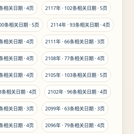
89条相关日期 · 4页
2117年 · 102条相关日期 · 5页
 100条相关日期 · 5页
2114年 · 93条相关日期 · 4页
77条相关日期 · 4页
2111年 · 66条相关日期 · 3页
75条相关日期 · 4页
2108年 · 77条相关日期 · 4页
96条相关日期 · 4页
2105年 · 103条相关日期 · 5页
 93条相关日期 · 4页
2102年 · 96条相关日期 · 4页
71条相关日期 · 3页
2099年 · 63条相关日期 · 3页
82条相关日期 · 4页
2096年 · 79条相关日期 · 4页