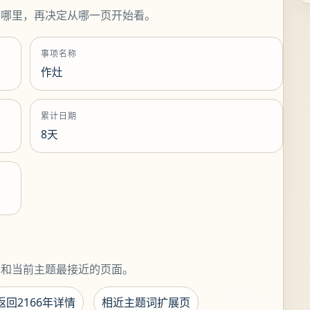
到哪里，再决定从哪一页开始看。
事项名称
作灶
累计日期
8天
看和当前主题最接近的页面。
返回2166年详情
相近主题词扩展页