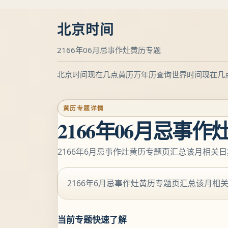
北京时间
2166年06月忌事作灶黄历专题
北京时间现在几点
黄历万年历查询
世界时间现在几
黄历专题详情
2166年06月忌事
2166年6月忌事作灶黄历专题页汇总该月相关
2166年6月忌事作灶黄历专题页汇总该月相
当前专题快速了解