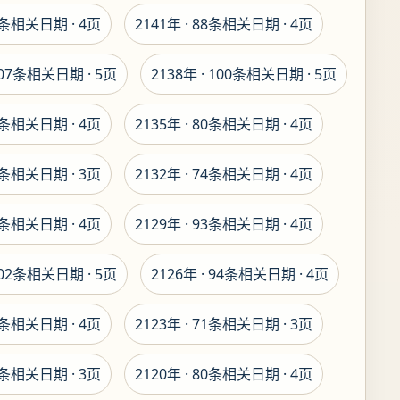
79条相关日期 · 4页
2141年 · 88条相关日期 · 4页
 107条相关日期 · 5页
2138年 · 100条相关日期 · 5页
91条相关日期 · 4页
2135年 · 80条相关日期 · 4页
64条相关日期 · 3页
2132年 · 74条相关日期 · 4页
83条相关日期 · 4页
2129年 · 93条相关日期 · 4页
 102条相关日期 · 5页
2126年 · 94条相关日期 · 4页
86条相关日期 · 4页
2123年 · 71条相关日期 · 3页
69条相关日期 · 3页
2120年 · 80条相关日期 · 4页