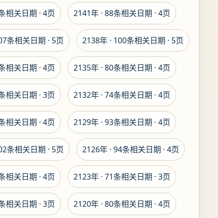
79条相关日期 · 4页
2141年 · 88条相关日期 · 4页
 107条相关日期 · 5页
2138年 · 100条相关日期 · 5页
91条相关日期 · 4页
2135年 · 80条相关日期 · 4页
64条相关日期 · 3页
2132年 · 74条相关日期 · 4页
83条相关日期 · 4页
2129年 · 93条相关日期 · 4页
 102条相关日期 · 5页
2126年 · 94条相关日期 · 4页
86条相关日期 · 4页
2123年 · 71条相关日期 · 3页
69条相关日期 · 3页
2120年 · 80条相关日期 · 4页