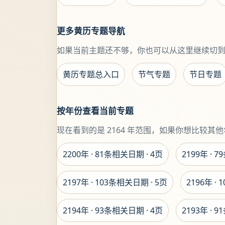
更多黄历专题导航
如果当前主题还不够，你也可以从这里继续切
黄历专题总入口
节气专题
节日专题
按年份查看当前专题
现在看到的是 2164 年范围，如果你想比较其
2200年 · 81条相关日期 · 4页
2199年 · 
2197年 · 103条相关日期 · 5页
2196年 ·
2194年 · 93条相关日期 · 4页
2193年 · 