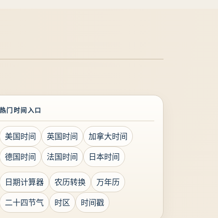
热门时间入口
美国时间
英国时间
加拿大时间
德国时间
法国时间
日本时间
日期计算器
农历转换
万年历
二十四节气
时区
时间戳