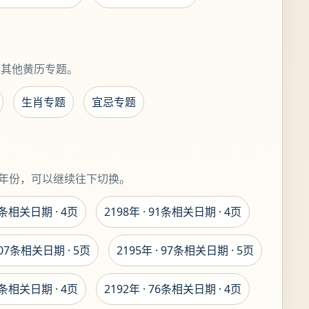
到其他黄历专题。
生肖专题
宜忌专题
他年份，可以继续往下切换。
79条相关日期 · 4页
2198年 · 91条相关日期 · 4页
 107条相关日期 · 5页
2195年 · 97条相关日期 · 5页
91条相关日期 · 4页
2192年 · 76条相关日期 · 4页