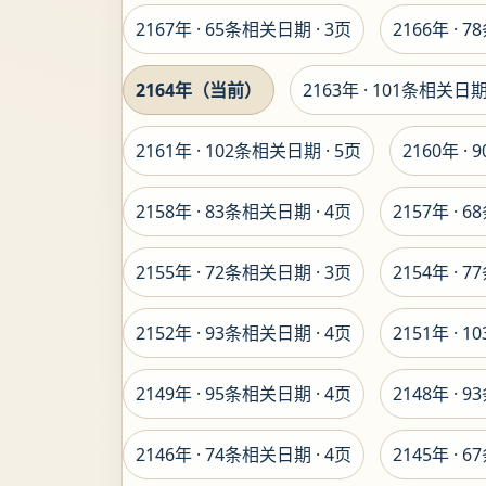
2167年 · 65条相关日期 · 3页
2166年 · 
2164年（当前）
2163年 · 101条相关日期 
2161年 · 102条相关日期 · 5页
2160年 ·
2158年 · 83条相关日期 · 4页
2157年 · 
2155年 · 72条相关日期 · 3页
2154年 · 
2152年 · 93条相关日期 · 4页
2151年 · 
2149年 · 95条相关日期 · 4页
2148年 · 
2146年 · 74条相关日期 · 4页
2145年 · 