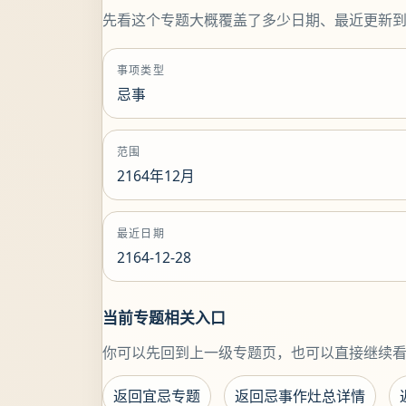
先看这个专题大概覆盖了多少日期、最近更新
事项类型
忌事
范围
2164年12月
最近日期
2164-12-28
当前专题相关入口
你可以先回到上一级专题页，也可以直接继续
返回宜忌专题
返回忌事作灶总详情