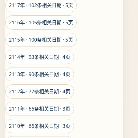
2117年 · 102条相关日期 · 5页
2116年 · 105条相关日期 · 5页
2115年 · 100条相关日期 · 5页
2114年 · 93条相关日期 · 4页
2113年 · 90条相关日期 · 4页
2112年 · 77条相关日期 · 4页
2111年 · 66条相关日期 · 3页
2110年 · 66条相关日期 · 3页