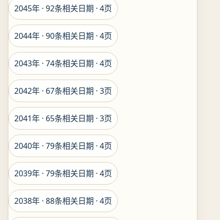
2045年 · 92条相关日期 · 4页
2044年 · 90条相关日期 · 4页
2043年 · 74条相关日期 · 4页
2042年 · 67条相关日期 · 3页
2041年 · 65条相关日期 · 3页
2040年 · 79条相关日期 · 4页
2039年 · 79条相关日期 · 4页
2038年 · 88条相关日期 · 4页