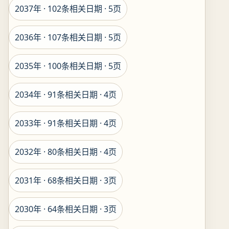
2037年 · 102条相关日期 · 5页
2036年 · 107条相关日期 · 5页
2035年 · 100条相关日期 · 5页
2034年 · 91条相关日期 · 4页
2033年 · 91条相关日期 · 4页
2032年 · 80条相关日期 · 4页
2031年 · 68条相关日期 · 3页
2030年 · 64条相关日期 · 3页