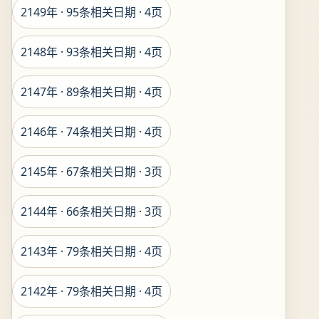
2149年 · 95条相关日期 · 4页
2148年 · 93条相关日期 · 4页
2147年 · 89条相关日期 · 4页
2146年 · 74条相关日期 · 4页
2145年 · 67条相关日期 · 3页
2144年 · 66条相关日期 · 3页
2143年 · 79条相关日期 · 4页
2142年 · 79条相关日期 · 4页