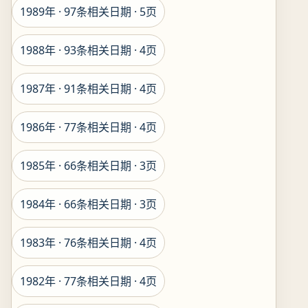
1989年 · 97条相关日期 · 5页
1988年 · 93条相关日期 · 4页
1987年 · 91条相关日期 · 4页
1986年 · 77条相关日期 · 4页
1985年 · 66条相关日期 · 3页
1984年 · 66条相关日期 · 3页
1983年 · 76条相关日期 · 4页
1982年 · 77条相关日期 · 4页