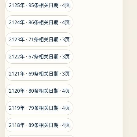
2125年 · 95条相关日期 · 4页
2124年 · 86条相关日期 · 4页
2123年 · 71条相关日期 · 3页
2122年 · 67条相关日期 · 3页
2121年 · 69条相关日期 · 3页
2120年 · 80条相关日期 · 4页
2119年 · 79条相关日期 · 4页
2118年 · 89条相关日期 · 4页