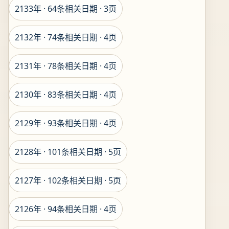
2133年 · 64条相关日期 · 3页
2132年 · 74条相关日期 · 4页
2131年 · 78条相关日期 · 4页
2130年 · 83条相关日期 · 4页
2129年 · 93条相关日期 · 4页
2128年 · 101条相关日期 · 5页
2127年 · 102条相关日期 · 5页
2126年 · 94条相关日期 · 4页