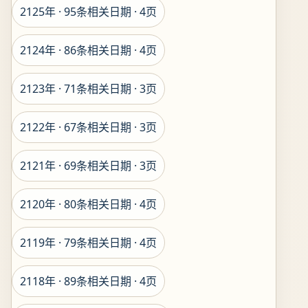
2125年 · 95条相关日期 · 4页
2124年 · 86条相关日期 · 4页
2123年 · 71条相关日期 · 3页
2122年 · 67条相关日期 · 3页
2121年 · 69条相关日期 · 3页
2120年 · 80条相关日期 · 4页
2119年 · 79条相关日期 · 4页
2118年 · 89条相关日期 · 4页