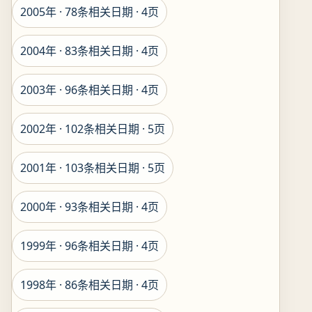
2005年 · 78条相关日期 · 4页
2004年 · 83条相关日期 · 4页
2003年 · 96条相关日期 · 4页
2002年 · 102条相关日期 · 5页
2001年 · 103条相关日期 · 5页
2000年 · 93条相关日期 · 4页
1999年 · 96条相关日期 · 4页
1998年 · 86条相关日期 · 4页