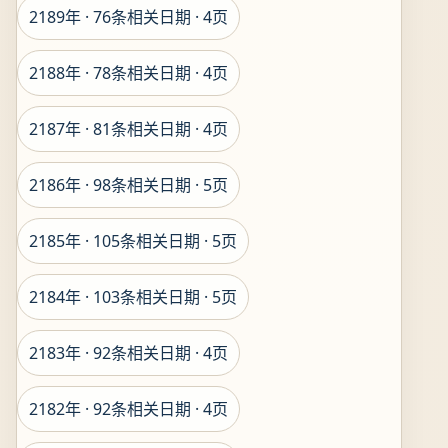
2189年 · 76条相关日期 · 4页
2188年 · 78条相关日期 · 4页
2187年 · 81条相关日期 · 4页
2186年 · 98条相关日期 · 5页
2185年 · 105条相关日期 · 5页
2184年 · 103条相关日期 · 5页
2183年 · 92条相关日期 · 4页
2182年 · 92条相关日期 · 4页