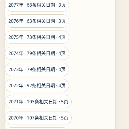
2077年 · 68条相关日期 · 3页
2076年 · 63条相关日期 · 3页
2075年 · 73条相关日期 · 4页
2074年 · 79条相关日期 · 4页
2073年 · 79条相关日期 · 4页
2072年 · 92条相关日期 · 4页
2071年 · 103条相关日期 · 5页
2070年 · 107条相关日期 · 5页